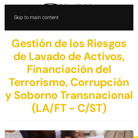
Skip to main content
Gestión de los Riesgos
de Lavado de Activos,
Financiación del
Terrorismo, Corrupción
y Soborno Transnacional
(LA/FT - C/ST)